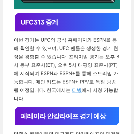
UFC313 중계
이번 경기는 UFC의 공식 홈페이지와 ESPN을 통
해 확인할 수 있으며, UFC 팬들은 생생한 경기 현
장을 경험할 수 있습니다. 프리미엄 경기는 오후 8
시 동부 표준시(ET), 오후 5시 태평양 표준시(PT)
에 시작되며 ESPN과 ESPN+를 통해 스트리밍 가
능합니다. 메인 카드는 ESPN+ PPV로 독점 방송
될 예정입니다. 한국에서는
티빙
에서 시청 가능합
니다.
페레이라 안칼라예프 경기 예상
알렉스 페레이라와 마고메드 안칼라예프의 대결은