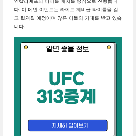
안칼라예프의 타이틀 매치를 중심으로 진행됩니
다. 이 메인 이벤트는 라이트 헤비급 타이틀을 걸
고 펼쳐질 예정이며 많은 이들의 기대를 받고 있습
니다.