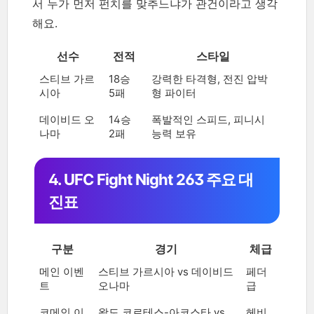
서 누가 먼저 펀치를 맞추느냐가 관건이라고 생각
해요.
선수
전적
스타일
스티브 가르
18승
강력한 타격형, 전진 압박
시아
5패
형 파이터
데이비드 오
14승
폭발적인 스피드, 피니시
나마
2패
능력 보유
4. UFC Fight Night 263 주요 대
진표
구분
경기
체급
메인 이벤
스티브 가르시아 vs 데이비드
페더
트
오나마
급
코메인 이
왈도 코르테스-아코스타 vs
헤비