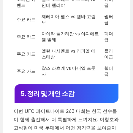
벤트
안테 델리야
급
제레미아 웰스 vs 템바 고림
웰터
주요 카드
보
급
아이작 둘가리안 vs 야디에르
페더
주요 카드
델 발레
급
앨런 나시멘토 vs 라파엘 에
플라
주요 카드
스테밤
이급
찰스 라츠케 vs 다니엘 프룬
웰터
주요 카드
자
급
5. 정리 및 개인 소감
이번 UFC 파이트나이트 263 대회는 한국 선수들
이 함께 출전해서 더 특별하게 느껴져요. 이창호와
고석현이 미국 무대에서 어떤 경기력을 보여줄지