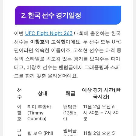
2. 한국 선수 경기일정
이번
UFC Fight Night 263
대회에 출전하는 한국
선수는
이창호
와
고석현
이에요. 두 선수 모두 UFC
팬이라면 익숙한 이름이죠. 고석현 선수는 타격 중
심의 스타일로 속도감 있는 경기를 보여주는 파이
터고, 이창호 선수는 밴텀급에서 그래플링과 스피
드를 함께 갖춘 올라운더예요.
선
예상 경기 시간(한
상대
체급
수
국시간)
이
11월 2일 오전 6
티미 쿠암바
밴텀급
창
시 30분 ~ 7시 30
(Timmy
(135lb
호
Cuamba)
s)
분
고
웰터급
필 로우 (Phil
11월 2일 오전 5